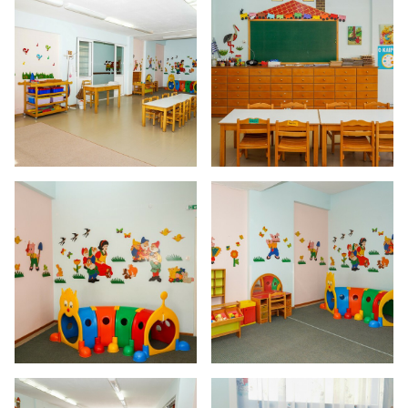
Αρχική
Σχετικά
Υπηρεσίες
Σταθμοί
Εικόνες
Επικοινωνία